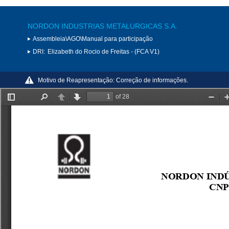
NORDON INDUSTRIAS METALURGICAS S.A.
Assembleia\AGO\Manual para participação
DRI:
Elizabeth do Rocio de Freitas - (FCA V1)
Motivo de Reapresentação:
Correção de informações.