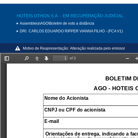
HOTEIS OTHON S.A. - EM RECUPERAÇÃO JUDICIAL
Assembleia\AGO\Boletim de voto a distância
DRI:
CARLOS EDUARDO RIPPER VIANNA FILHO - (FCA V1)
Motivo de Reapresentação:
Alteração realizada pelo emissor