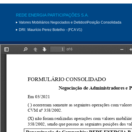
REDE ENERGIA PARTICIPAÇÕES S.A.
Valores Mobiliários Negociados e Detidos\Posição Consolidada
DRI:
Maurício Perez Botelho - (FCA V1)