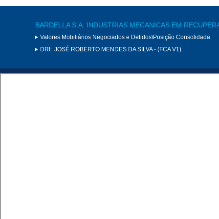
BARDELLA S.A. INDUSTRIAS MECANICAS EM RECUPER
Valores Mobiliários Negociados e Detidos\Posição Consolidada
DRI:
JOSÉ ROBERTO MENDES DA SILVA - (FCA V1)