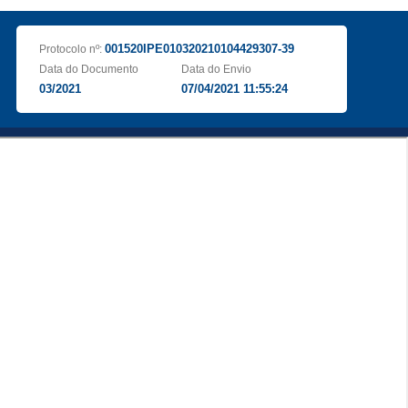
001520IPE010320210104429307-39
Protocolo nº:
Data do Documento
Data do Envio
03/2021
07/04/2021 11:55:24