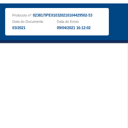
023817IPE010320210104429502-53
Protocolo nº:
Data do Documento
Data do Envio
03/2021
09/04/2021 16:12:02