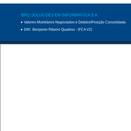
BRQ SOLUCOES EM INFORMATICA S.A.
Valores Mobiliários Negociados e Detidos\Posição Consolidada
DRI:
Benjamin Ribeiro Quadros - (FCA V2)