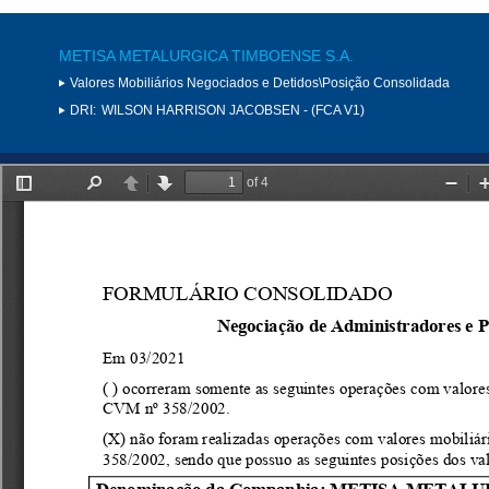
METISA METALURGICA TIMBOENSE S.A.
Valores Mobiliários Negociados e Detidos\Posição Consolidada
DRI:
WILSON HARRISON JACOBSEN - (FCA V1)