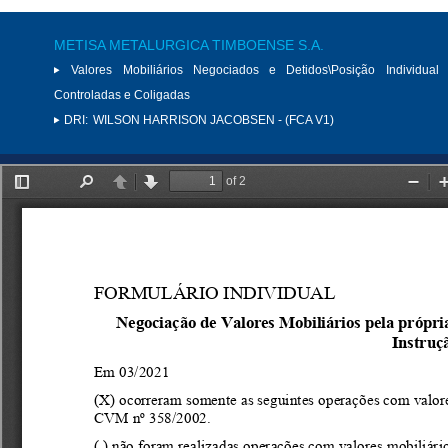
METISA METALURGICA TIMBOENSE S.A.
Valores Mobiliários Negociados e Detidos\Posição Individual 
Controladas e Coligadas
DRI:
WILSON HARRISON JACOBSEN - (FCA V1)