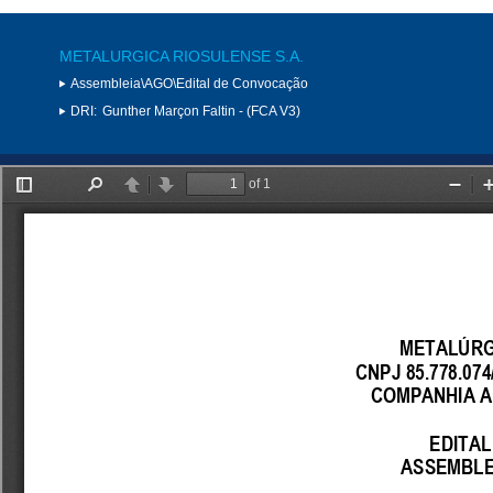
METALURGICA RIOSULENSE S.A.
Assembleia\AGO\Edital de Convocação
DRI:
Gunther Marçon Faltin - (FCA V3)