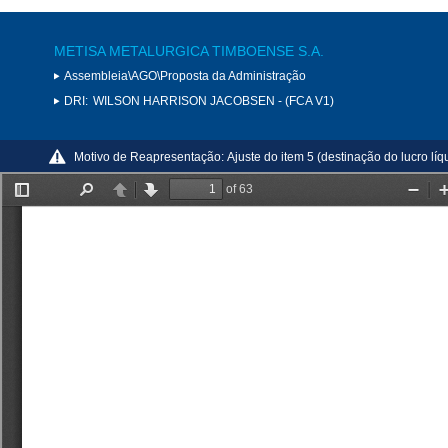
METISA METALURGICA TIMBOENSE S.A.
Assembleia\AGO\Proposta da Administração
DRI:
WILSON HARRISON JACOBSEN - (FCA V1)
Motivo de Reapresentação:
Ajuste do item 5 (destinação do lucro lí