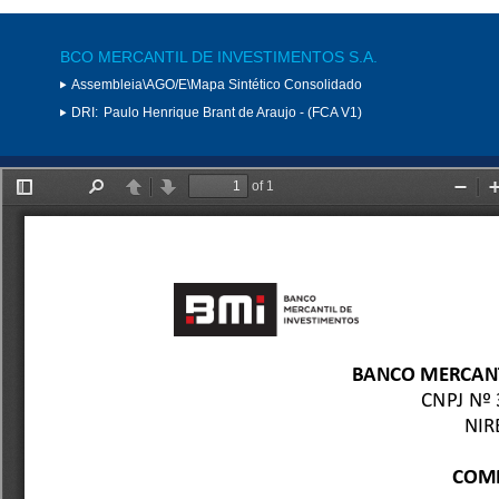
BCO MERCANTIL DE INVESTIMENTOS S.A.
Assembleia\AGO/E\Mapa Sintético Consolidado
DRI:
Paulo Henrique Brant de Araujo - (FCA V1)