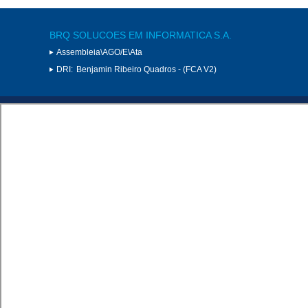
BRQ SOLUCOES EM INFORMATICA S.A.
Assembleia\AGO/E\Ata
DRI:
Benjamin Ribeiro Quadros - (FCA V2)