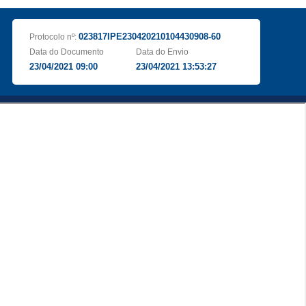
023817IPE230420210104430908-60
Protocolo nº:
Data do Documento
Data do Envio
23/04/2021 09:00
23/04/2021 13:53:27