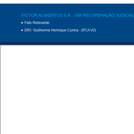
FICTOR ALIMENTOS S.A. - EM RECUPERAÇÃO JUDICIA
Fato Relevante
DRI:
Guilherme Henrique Cunha - (FCA V2)