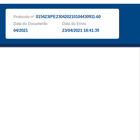
015423IPE230420210104430911-60
Protocolo nº:
Data do Documento
Data do Envio
04/2021
23/04/2021 18:41:39