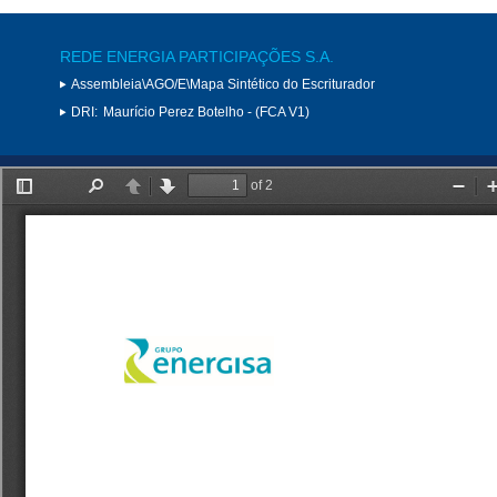
REDE ENERGIA PARTICIPAÇÕES S.A.
Assembleia\AGO/E\Mapa Sintético do Escriturador
DRI:
Maurício Perez Botelho - (FCA V1)