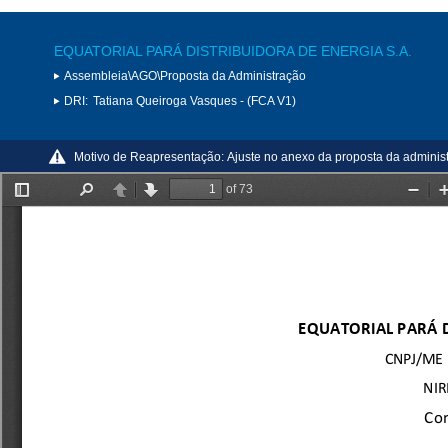
EQUATORIAL PARÁ DISTRIBUIDORA DE ENERGIA S.A.
Assembleia\AGO\Proposta da Administração
DRI:
Tatiana Queiroga Vasques - (FCA V1)
Motivo de Reapresentação:
Ajuste no anexo da proposta da adminis