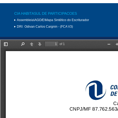
CIA HABITASUL DE PARTICIPACOES
Assembleia\AGO/E\Mapa Sintético do Escriturador
DRI:
Odivan Carlos Cargnin - (FCA V3)