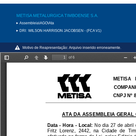
METISA METALURGICA TIMBOENSE S.A.
Assembleia\AGO\Ata
DRI:
WILSON HARRISON JACOBSEN - (FCA V1)
Motivo de Reapresentação:
Arquivo inserido erroneamente.