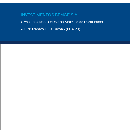
INVESTIMENTOS BEMGE S.A.
Assembleia\AGO/E\Mapa Sintético do Escriturador
DRI:
Renato Lulia Jacob - (FCA V3)