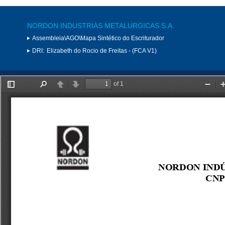
NORDON INDUSTRIAS METALURGICAS S.A.
Assembleia\AGO\Mapa Sintético do Escriturador
DRI:
Elizabeth do Rocio de Freitas - (FCA V1)