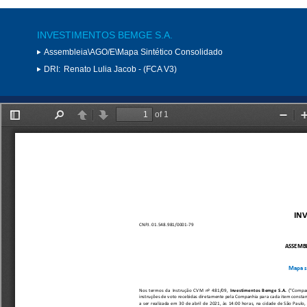
INVESTIMENTOS BEMGE S.A.
Assembleia\AGO/E\Mapa Sintético Consolidado
DRI:
Renato Lulia Jacob - (FCA V3)