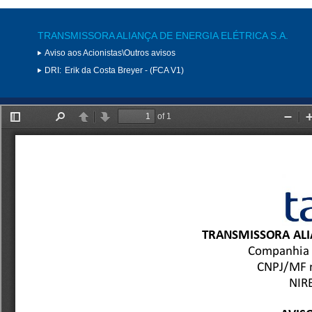
TRANSMISSORA ALIANÇA DE ENERGIA ELÉTRICA S.A.
Aviso aos Acionistas\Outros avisos
DRI:
Erik da Costa Breyer - (FCA V1)