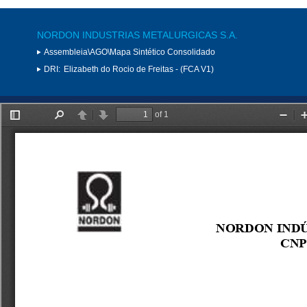
NORDON INDUSTRIAS METALURGICAS S.A.
Assembleia\AGO\Mapa Sintético Consolidado
DRI:
Elizabeth do Rocio de Freitas - (FCA V1)