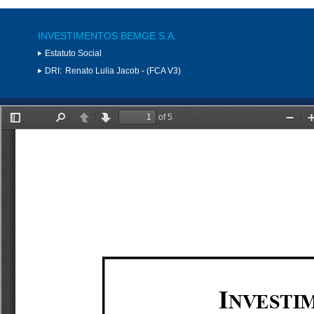
INVESTIMENTOS BEMGE S.A.
Estatuto Social
DRI:
Renato Lulia Jacob - (FCA V3)