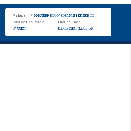
006700IPE300420210104431908-33
Protocolo nº:
Data do Documento
Data do Envio
04/2021
03/05/2021 13:03:50