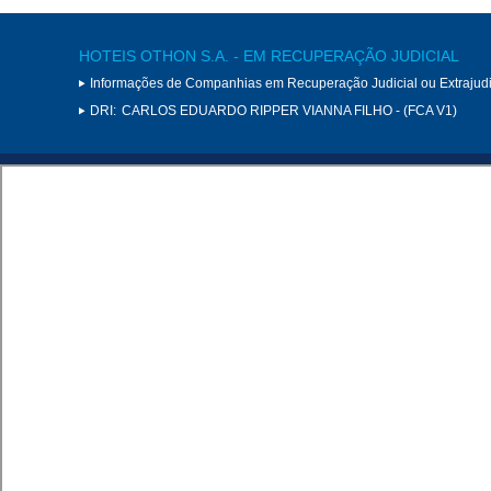
HOTEIS OTHON S.A. - EM RECUPERAÇÃO JUDICIAL
Informações de Companhias em Recuperação Judicial ou Extrajudi
DRI:
CARLOS EDUARDO RIPPER VIANNA FILHO - (FCA V1)