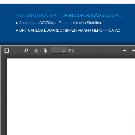
HOTEIS OTHON S.A. - EM RECUPERAÇÃO JUDICIAL
Assembleia\AGO\Mapa Final de Votação Sintético
DRI:
CARLOS EDUARDO RIPPER VIANNA FILHO - (FCA V1)