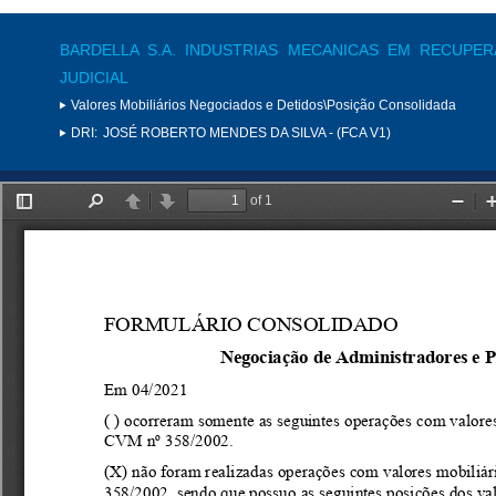
BARDELLA S.A. INDUSTRIAS MECANICAS EM RECUPE
JUDICIAL
Valores Mobiliários Negociados e Detidos\Posição Consolidada
DRI:
JOSÉ ROBERTO MENDES DA SILVA - (FCA V1)