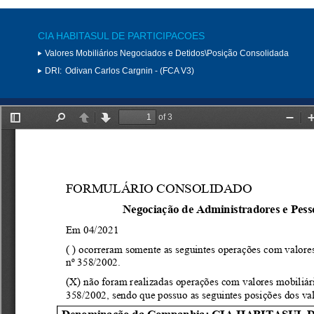
CIA HABITASUL DE PARTICIPACOES
Valores Mobiliários Negociados e Detidos\Posição Consolidada
DRI:
Odivan Carlos Cargnin - (FCA V3)