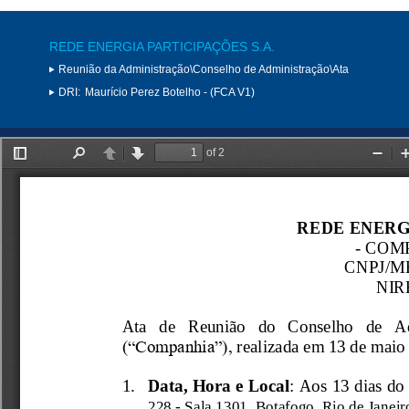
REDE ENERGIA PARTICIPAÇÕES S.A.
Reunião da Administração\Conselho de Administração\Ata
DRI:
Maurício Perez Botelho - (FCA V1)