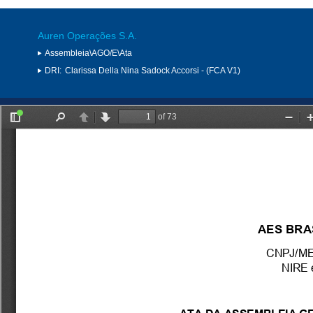
Auren Operações S.A.
Assembleia\AGO/E\Ata
DRI:
Clarissa Della Nina Sadock Accorsi - (FCA V1)