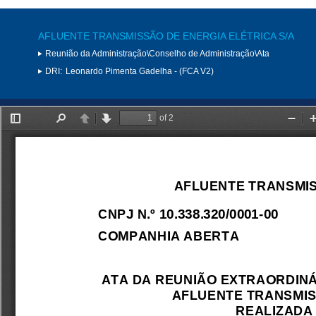
AFLUENTE TRANSMISSÃO DE ENERGIA ELÉTRICA S/A
Reunião da Administração\Conselho de Administração\Ata
DRI:
Leonardo Pimenta Gadelha - (FCA V2)