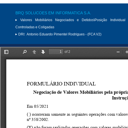
BRQ SOLUCOES EM INFORMATICA S.A.
Valores Mobiliários Negociados e Detidos\Posição Individual 
Controladas e Coligadas
DRI:
Antonio Eduardo Pimentel Rodrigues - (FCA V2)