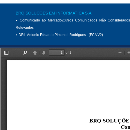
BRQ SOLUCOES EM INFORMATICA S.A.
Comunicado ao Mercado\Outros Comunicados Não Considerados
Relevantes
DRI:
Antonio Eduardo Pimentel Rodrigues - (FCA V2)