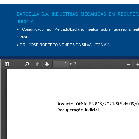
BARDELLA S.A. INDUSTRIAS MECANICAS EM RECUPE
JUDICIAL
Comunicado ao Mercado\Esclarecimentos sobre questionamen
CVM/B3
DRI:
JOSÉ ROBERTO MENDES DA SILVA - (FCA V1)