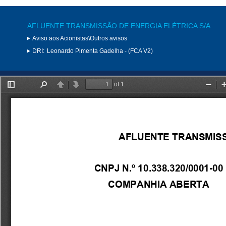
AFLUENTE TRANSMISSÃO DE ENERGIA ELÉTRICA S/A
Aviso aos Acionistas\Outros avisos
DRI:
Leonardo Pimenta Gadelha - (FCA V2)