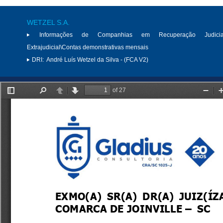
WETZEL S.A.
Informações de Companhias em Recuperação Judici
Extrajudicial\Contas demonstrativas mensais
DRI:
André Luís Wetzel da Silva - (FCA V2)