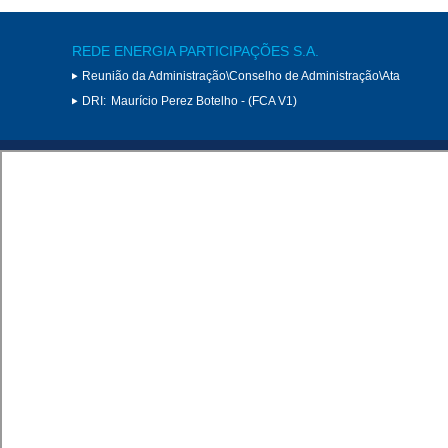
REDE ENERGIA PARTICIPAÇÕES S.A.
Reunião da Administração\Conselho de Administração\Ata
DRI:
Maurício Perez Botelho - (FCA V1)