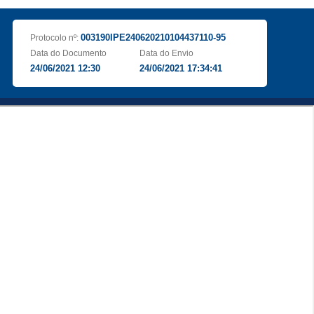
003190IPE240620210104437110-95
Protocolo nº:
Data do Documento
Data do Envio
24/06/2021 12:30
24/06/2021 17:34:41