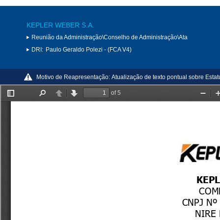
KEPLER WEBER S.A.
Reunião da Administração\Conselho de Administração\Ata
DRI:
Paulo Geraldo Polezi - (FCA V4)
Motivo de Reapresentação:
Atualização de texto pontual sobre Estat