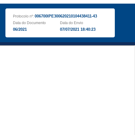
006700IPE300620210104438411-43
Protocolo nº:
Data do Documento
Data do Envio
06/2021
07/07/2021 18:40:23