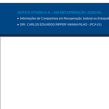
HOTEIS OTHON S.A. - EM RECUPERAÇÃO JUDICIAL
Informações de Companhias em Recuperação Judicial ou Extrajudi
DRI:
CARLOS EDUARDO RIPPER VIANNA FILHO - (FCA V1)