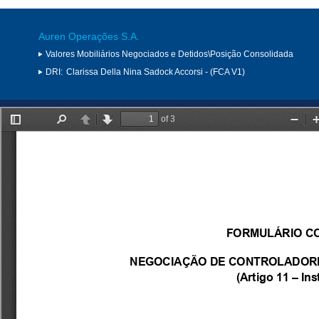
Auren Operações S.A.
Valores Mobiliários Negociados e Detidos\Posição Consolidada
DRI:
Clarissa Della Nina Sadock Accorsi - (FCA V1)