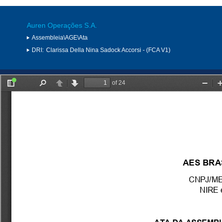
Auren Operações S.A.
Assembleia\AGE\Ata
DRI:
Clarissa Della Nina Sadock Accorsi - (FCA V1)