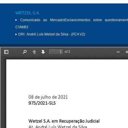
WETZEL S.A.
Comunicado ao Mercado\Esclarecimentos sobre questionamen
CVM/B3
DRI:
André Luís Wetzel da Silva - (FCA V2)