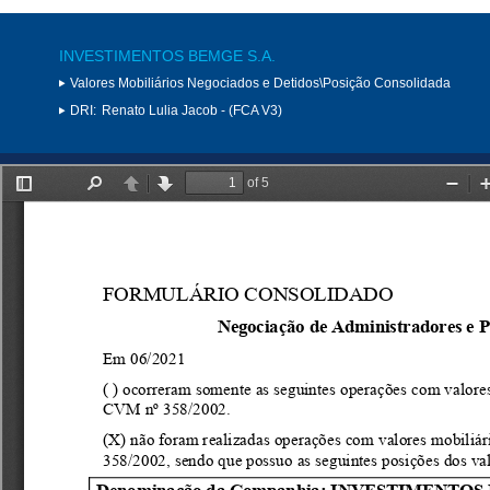
INVESTIMENTOS BEMGE S.A.
Valores Mobiliários Negociados e Detidos\Posição Consolidada
DRI:
Renato Lulia Jacob - (FCA V3)