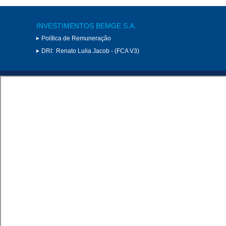
INVESTIMENTOS BEMGE S.A.
Política de Remuneração
DRI:
Renato Lulia Jacob - (FCA V3)