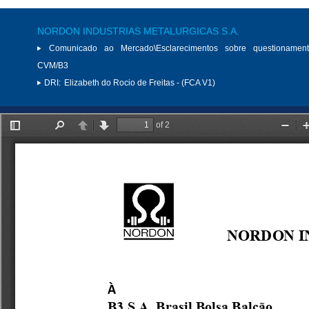
NORDON INDUSTRIAS METALURGICAS S.A.
Comunicado ao Mercado\Esclarecimentos sobre questionamen
CVM/B3
DRI:
Elizabeth do Rocio de Freitas - (FCA V1)