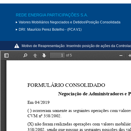
REDE ENERGIA PARTICIPAÇÕES S.A.
Valores Mobiliários Negociados e Detidos\Posição Consolidada
DRI:
Maurício Perez Botelho - (FCA V1)
Motivo de Reapresentação:
Inserindo posição de ações da Controla