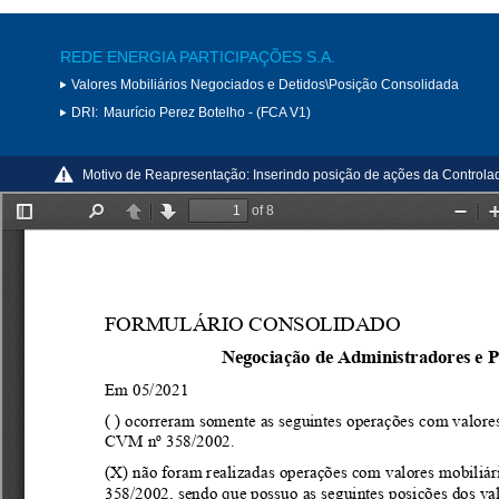
REDE ENERGIA PARTICIPAÇÕES S.A.
Valores Mobiliários Negociados e Detidos\Posição Consolidada
DRI:
Maurício Perez Botelho - (FCA V1)
Motivo de Reapresentação:
Inserindo posição de ações da Controla