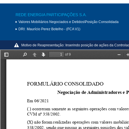
REDE ENERGIA PARTICIPAÇÕES S.A.
Valores Mobiliários Negociados e Detidos\Posição Consolidada
DRI:
Maurício Perez Botelho - (FCA V1)
Motivo de Reapresentação:
Inserindo posição de ações da Controla