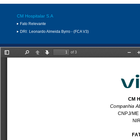
CM Hospitalar S.A
Fato Relevante
DRI:
Leonardo Almeida Byrro - (FCA V3)