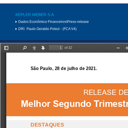
KEPLER WEBER S.A.
Dados Econômico-Financeiros\Press-release
DRI:
Paulo Geraldo Polezi - (FCA V4)