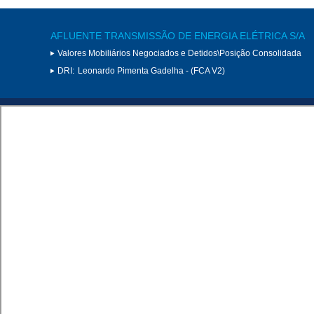
AFLUENTE TRANSMISSÃO DE ENERGIA ELÉTRICA S/A
Valores Mobiliários Negociados e Detidos\Posição Consolidada
DRI:
Leonardo Pimenta Gadelha - (FCA V2)