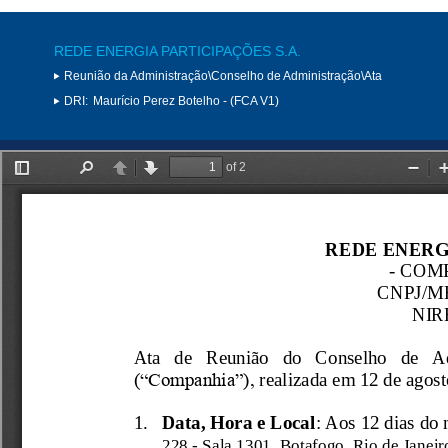
REDE ENERGIA PARTICIPAÇÕES S.A.
Reunião da Administração\Conselho de Administração\Ata
DRI:
Maurício Perez Botelho - (FCA V1)